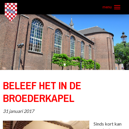
Overslaan
menu
en
naar
de
inhoud
gaan
BELEEF HET IN DE
BROEDERKAPEL
31 januari 2017
Sinds kort kan