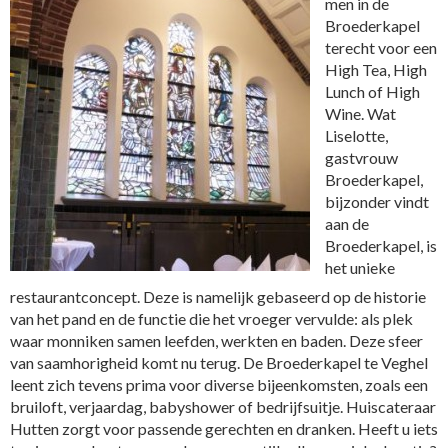
men in de
Broederkapel
terecht voor een
High Tea, High
Lunch of High
Wine. Wat
Liselotte,
gastvrouw
Broederkapel,
bijzonder vindt
aan de
Broederkapel, is
het unieke
restaurantconcept. Deze is namelijk gebaseerd op de historie
van het pand en de functie die het vroeger vervulde: als plek
waar monniken samen leefden, werkten en baden. Deze sfeer
van saamhorigheid komt nu terug. De Broederkapel te Veghel
leent zich tevens prima voor diverse bijeenkomsten, zoals een
bruiloft, verjaardag, babyshower of bedrijfsuitje. Huiscateraar
Hutten zorgt voor passende gerechten en dranken. Heeft u iets