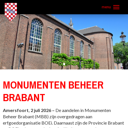
Overslaan
menu
en
naar
de
inhoud
gaan
MONUMENTEN BEHEER
BRABANT
Amersfoort, 2 juli 2026 –
De aandelen in Monumenten
Beheer Brabant (MBB) zijn overgedragen aan
erfgoedorganisatie BOEi. Daarnaast zijn de Provincie Brabant