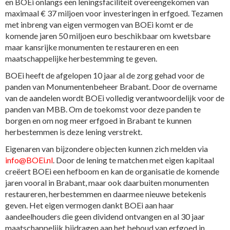
en BOEi onlangs een leningsfaciliteit overeengekomen van
maximaal € 37 miljoen voor investeringen in erfgoed. Tezamen
met inbreng van eigen vermogen van BOEi komt er de
komende jaren 50 miljoen euro beschikbaar om kwetsbare
maar kansrijke monumenten te restaureren en een
maatschappelijke herbestemming te geven.
BOEi heeft de afgelopen 10 jaar al de zorg gehad voor de
panden van Monumentenbeheer Brabant. Door de overname
van de aandelen wordt BOEi volledig verantwoordelijk voor de
panden van MBB. Om de toekomst voor deze panden te
borgen en om nog meer erfgoed in Brabant te kunnen
herbestemmen is deze lening verstrekt.
Eigenaren van bijzondere objecten kunnen zich melden via
info@BOEi.nl
. Door de lening te matchen met eigen kapitaal
creëert BOEi een hefboom en kan de organisatie de komende
jaren vooral in Brabant, maar ook daarbuiten monumenten
restaureren, herbestemmen en daarmee nieuwe betekenis
geven. Het eigen vermogen dankt BOEi aan haar
aandeelhouders die geen dividend ontvangen en al 30 jaar
maatschappelijk bijdragen aan het behoud van erfgoed in