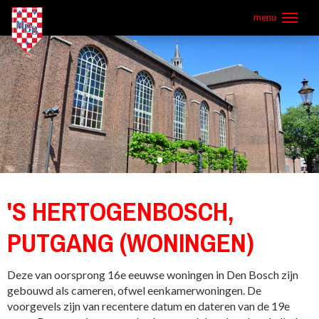
Overslaan
menu
en
naar
de
inhoud
gaan
'S HERTOGENBOSCH,
PUTGANG (WONINGEN)
Deze van oorsprong 16e eeuwse woningen in Den Bosch zijn
gebouwd als cameren, ofwel eenkamerwoningen. De
voorgevels zijn van recentere datum en dateren van de 19e