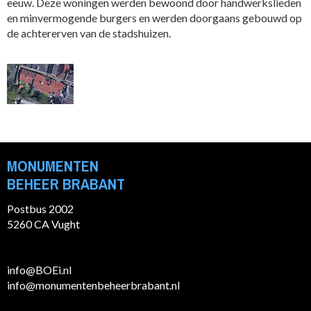
eeuw. Deze woningen werden bewoond door handwerkslieden
en minvermogende burgers en werden doorgaans gebouwd op
de achtererven van de stadshuizen.
MONUMENTEN
BEHEER BRABANT
Postbus 2002
5260 CA Vught
info@BOEi.nl
info@monumentenbeheerbrabant.nl