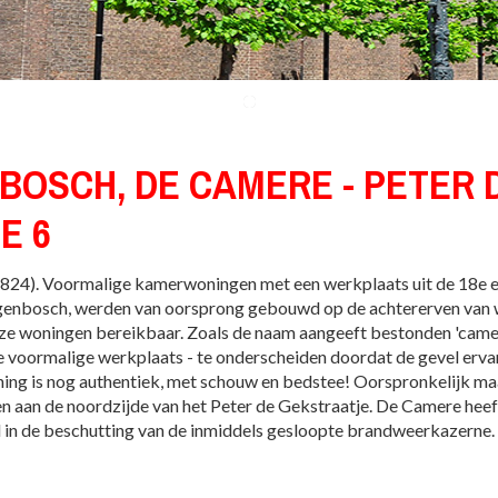
BOSCH, DE CAMERE - PETER 
E 6
24). Voormalige kamerwoningen met een werkplaats uit de 18e 
ogenbosch, werden van oorsprong gebouwd op de achtererven van 
eze woningen bereikbaar. Zoals de naam aangeeft bestonden 'camere
de voormalige werkplaats - te onderscheiden doordat de gevel erva
ing is nog authentiek, met schouw en bedstee! Oorspronkelijk maa
 aan de noordzijde van het Peter de Gekstraatje. De Camere heef
 in de beschutting van de inmiddels gesloopte brandweerkazerne.