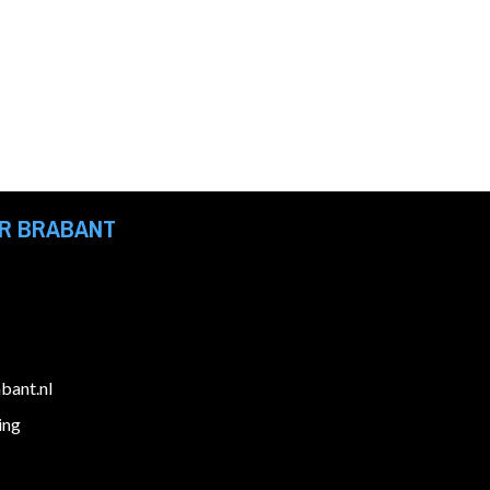
R BRABANT
ant.nl
ing