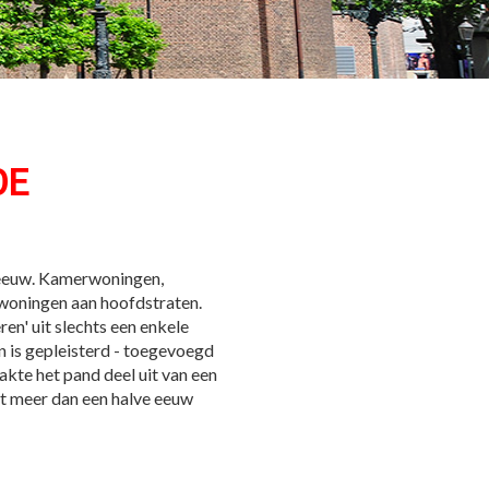
DE
eeuw. Kamerwoningen,
woningen aan hoofdstraten.
n' uit slechts een enkele
n is gepleisterd - toegevoegd
kte het pand deel uit van een
t meer dan een halve eeuw